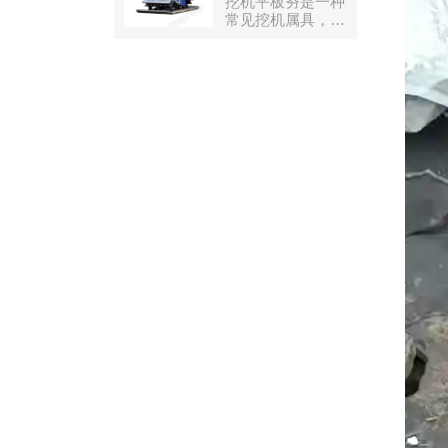
挖机平板夯是一种
不平的路面、路沿
筑、土地清理、拆
常见挖机属具，用
铣刨等，多种尺寸
除、公用事业、市
于夯实地面，适用
可选。迈博铣刨器
政工程、废料和回
于在斜坡上或狭窄
可以侧移，无需骑
收，以及任何需要
的地方压实土壤，
跨在路沿和沟渠上
精确拾取和放置材
它可以帮助一台挖
施工，并可得到高
料的业务。
掘机轻松完成填充
效的铣刨效果。
和压实工作，而无
需等待单独的机
器。