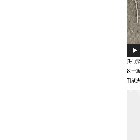
我们
这一
们聚