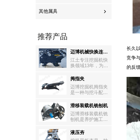
其他属具
推荐产品
长久
迈博机械快换连接器T系列
竞争与
江土专注挖掘机快
换领域13年，为适
的反
应东南亚市场需
求，在确保高强度
拇指夹
视
与高耐久的基础
迈博挖掘机拇指夹
上，江土工程师通
频
是一种与挖斗配合
过对铸造机械快换
使用的属具，用于
[…]
播
在工作现场拾取和
滑移装载机铣刨机
移动物料。如果挖
放
迈博滑移装载机铣
机手需要像往常一
器
刨机是养护施工的
样使用挖斗进行挖
主要设备之一，可
掘，可以将其固定
以用于铣刨沥青和
在收起位置。这类
液压夯
混凝土路面、高低
属具非常适合建