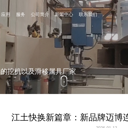
应用
服务
公司简介
新闻中心
联系我们
破碎锤
林业属具
我们的销售区域
其他属具
比的挖机以及滑移属具厂家
江土快换新篇章：新品牌迈博
2026-01-12