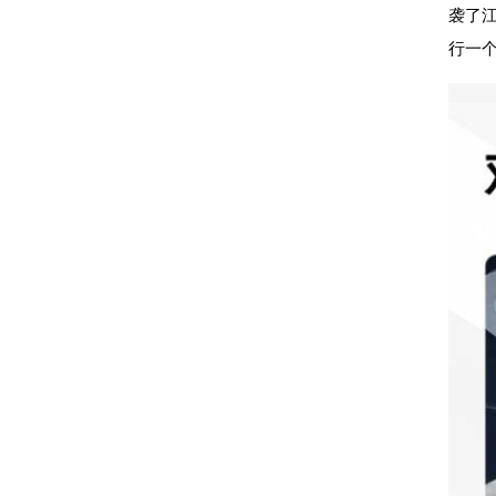
袭了
行一