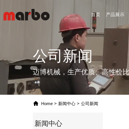
首页
产品展示
产品展示
应用
公司简介
新闻中心
公司新闻
挖机快速连接器
拆除属具
公司简介
公司新闻
挖机抓具
土方属具
为什么选择我们
行业新闻
液压夯
搬运属具
滑移装载机属具
迈博机械，生产优质、高性价
Home
>
新闻中心
>
公司新闻
新闻中心