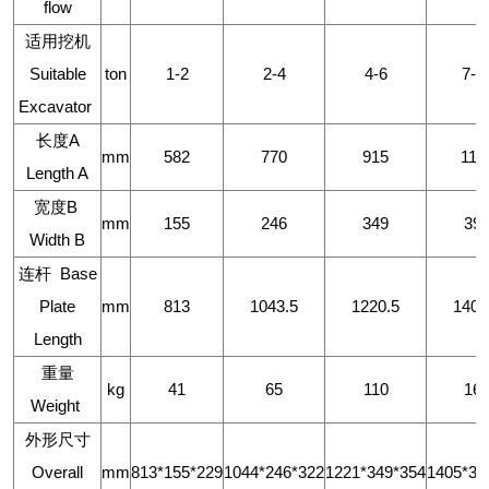
flow
适用挖机
Suitable
ton
1-2
2-4
4-6
7-1
Excavator
长度A
mm
582
770
915
114
Length A
宽度B
mm
155
246
349
39
Width B
连杆 Base
Plate
mm
813
1043.5
1220.5
1404
Length
重量
kg
41
65
110
16
Weight
外形尺寸
Overall
mm
813*155*229
1044*246*322
1221*349*354
1405*39